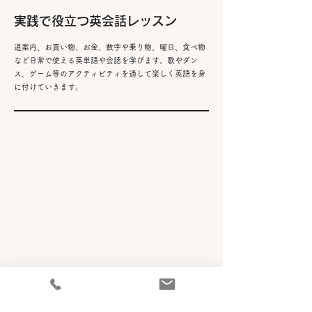
​実践で役立つ英会話レッスン
道案内、お買い物、お金、数字や乗り物、曜日、食べ物
など日常で使える英単語や会話を学びます
​。歌やダン
ス、ゲーム等のアクティビティを通して楽しく英語を身
に付けていきます。
​
文化や行事も学べる