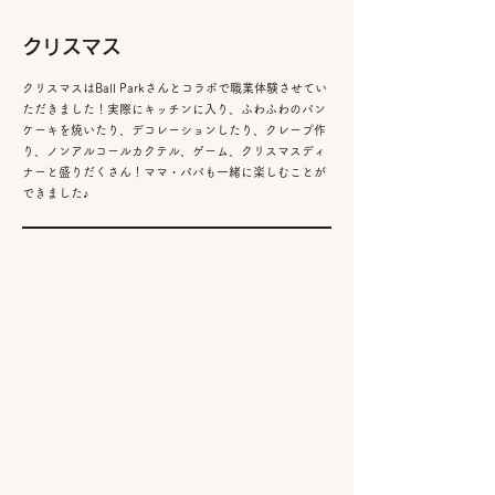
​クリスマス
​クリスマスはBall Parkさんとコラボで職業体験させてい
ただきました！
​実際にキッチンに入り、ふわふわのパン
ケーキを焼いたり、デコレーションしたり、クレープ作
り、ノンアルコールカクテル、ゲーム、クリスマスディ
ナーと盛りだくさん！ママ・パパも一緒に楽しむことが
できました♪